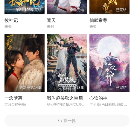
第81-106集完结
全集完结
已完结
牧神记
遮天
仙武帝尊
未知
未知
未知
更新至第14集
更新至第13集
已完结
一念梦离
我叫赵吴狄之重启
心软的神
方瑾///程宇峰/
杨业明/向婧怡/橙龙/步籽颖/姜艺声/石照杰/黄烁文/孙金笑/吉元雪/乔馨/张智坤/
严子贤/乌日丽格/郭馨钰/于杨/书亚信/钟星辉/雷澍/王艺博/权睿/魁原/王星凯/孟路明/孙翊腾/汪恬尔/
换一换