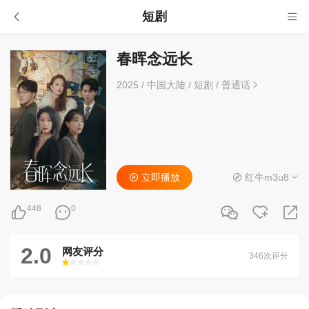
短剧
春晖念远长
2025
/
中国大陆
/
短剧
/
普通话
立即播放
红牛m3u8
448
0
2.0
网友评分
346次评分
很差
较差
还行
推荐
力荐