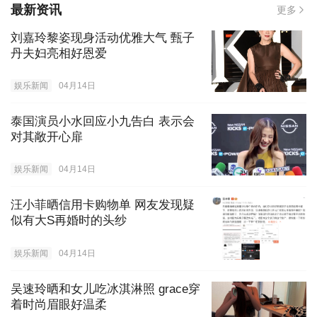
最新资讯
更多
刘嘉玲黎姿现身活动优雅大气 甄子
丹夫妇亮相好恩爱
娱乐新闻
04月14日
泰国演员小水回应小九告白 表示会
对其敞开心扉
娱乐新闻
04月14日
汪小菲晒信用卡购物单 网友发现疑
似有大S再婚时的头纱
娱乐新闻
04月14日
吴速玲晒和女儿吃冰淇淋照 grace穿
着时尚眉眼好温柔