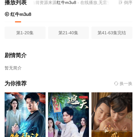
播放列表
当前资源来源
红牛m3u8
- 在线播放,无需安装播放器
倒序
红牛m3u8
第1-20集
第21-40集
第41-63集完结
剧情简介
暂无简介
为你推荐
换一换