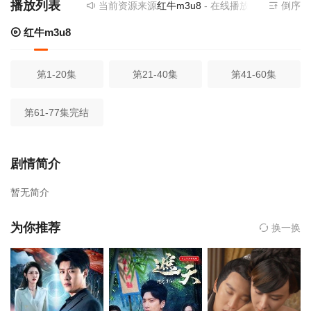
播放列表
当前资源来源
红牛m3u8
- 在线播放,无需安装播放器
倒序
红牛m3u8
第1-20集
第21-40集
第41-60集
第61-77集完结
剧情简介
暂无简介
为你推荐
换一换