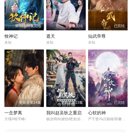
第81-106集完结
全集完结
已完结
牧神记
遮天
仙武帝尊
未知
未知
未知
更新至第14集
更新至第13集
已完结
一念梦离
我叫赵吴狄之重启
心软的神
方瑾///程宇峰/
杨业明/向婧怡/橙龙/步籽颖/姜艺声/石照杰/黄烁文/孙金笑/吉元雪/乔馨/张智坤/
严子贤/乌日丽格/郭馨钰/于杨/书亚信/钟星辉/雷澍/王艺博/权睿/魁原/王星凯/孟路明/孙翊腾/汪恬尔/