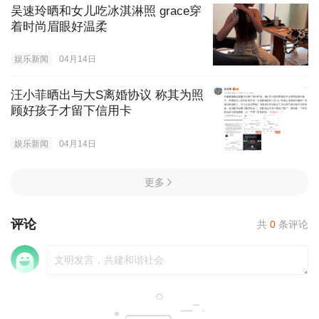
吴速玲晒和女儿吃冰淇淋照 grace穿
着时尚眉眼好温柔
娱乐新闻
04月14日
汪小菲晒出与大S离婚协议 称其为照
顾好孩子才留下信用卡
娱乐新闻
04月14日
更多
评论
共
0
条评论