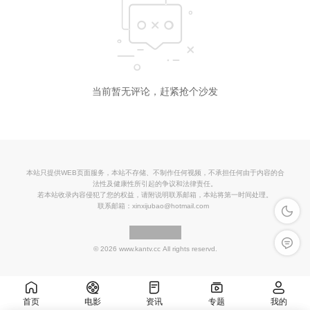
当前暂无评论，赶紧抢个沙发
本站只提供WEB页面服务，本站不存储、不制作任何视频，不承担任何由于内容的合
法性及健康性所引起的争议和法律责任。
若本站收录内容侵犯了您的权益，请附说明联系邮箱，本站将第一时间处理。
联系邮箱：
xinxijubao@hotmail.com
深色模
留言反
© 2026 www.kantv.cc All rights reservd.
首页
电影
资讯
专题
我的