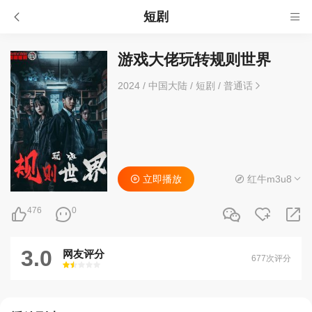
短剧
游戏大佬玩转规则世界
2024
/
中国大陆
/
短剧
/
普通话
立即播放
红牛m3u8
476
0
3.0
网友评分
677次评分
很差
较差
还行
推荐
力荐