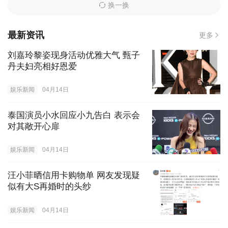
换一换
最新资讯
更多
刘嘉玲黎姿现身活动优雅大气 甄子
丹夫妇亮相好恩爱
娱乐新闻
04月14日
泰国演员小水回应小九告白 表示会
对其敞开心扉
娱乐新闻
04月14日
汪小菲晒信用卡购物单 网友发现疑
似有大S再婚时的头纱
娱乐新闻
04月14日